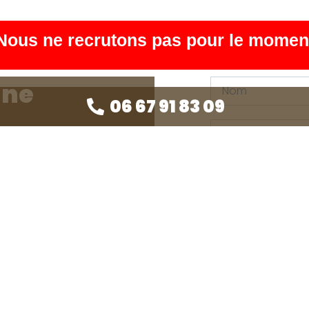
Nous ne recrutons pas pour le momen
gne
06 67 91 83 09
Envoyer